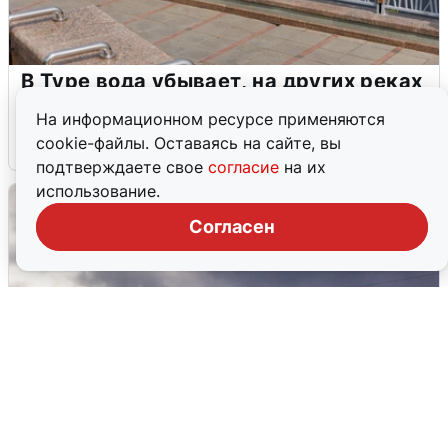
В Туре вода убывает, на других реках
области прибывает
На информационном ресурсе применяются
cookie-файлы. Оставаясь на сайте, вы
4 августа
0
подтверждаете свое
согласие
на их
использование.
Согласен