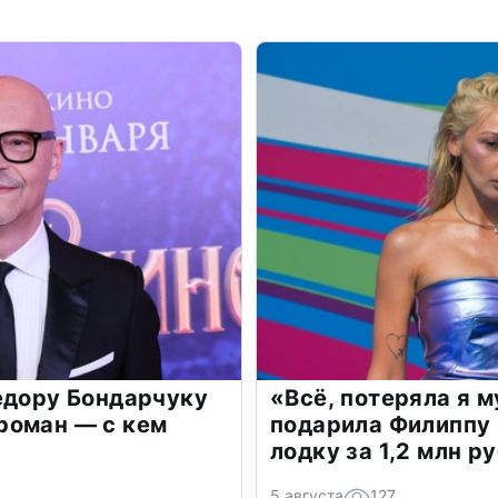
едору Бондарчуку
«Всё, потеряла я 
роман — с кем
подарила Филиппу
лодку за 1,2 млн р
5 августа
127