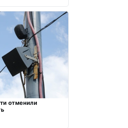
ти отменили
ть