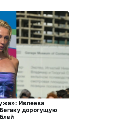
мужа»: Ивлеева
 Бегаку дорогущую
ублей