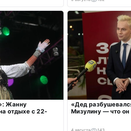
»: Жанну
«Дед разбушевалс
на отдыхе с 22-
Мизулину — что он
4 августа
143