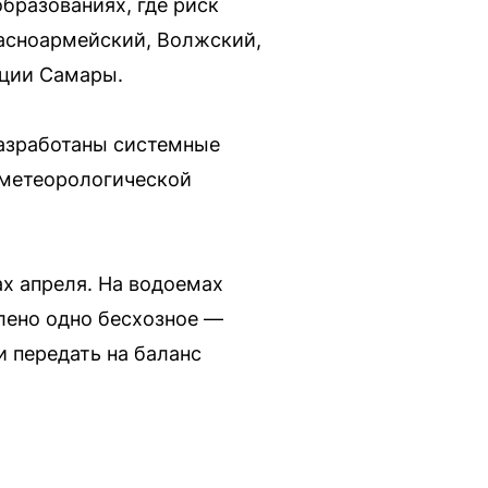
бразованиях, где риск
расноармейский, Волжский,
ации Самары.
разработаны системные
ометеорологической
х апреля. На водоемах
лено одно бесхозное —
и передать на баланс