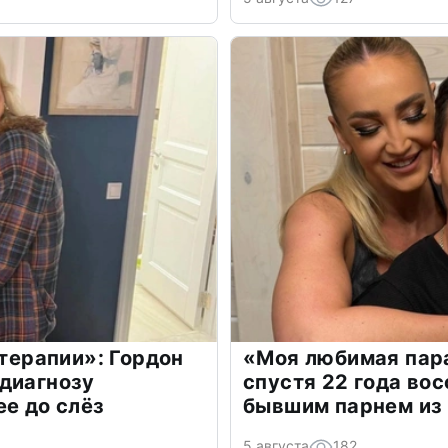
 терапии»: Гордон
«Моя любимая пара
диагнозу
спустя 22 года во
ее до слёз
бывшим парнем из
5 августа
182