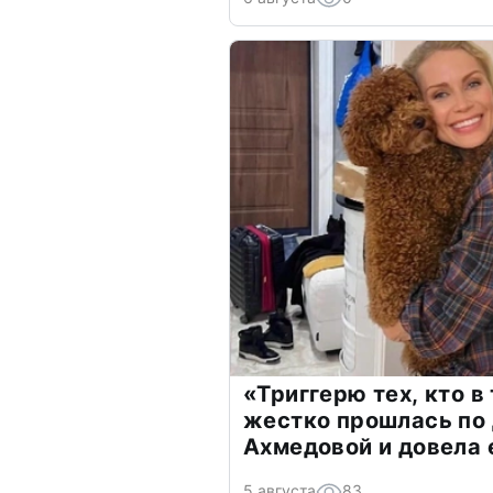
«Триггерю тех, кто в
жестко прошлась по 
Ахмедовой и довела 
5 августа
83