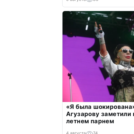
«Я была шокирована
Агузарову заметили 
летнем парнем
4 августа
74