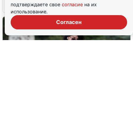
подтверждаете свое
согласие
на их
6 августа
0
использование.
Согласен
Волгоградцы остались без
мобильного интернета
6 августа
0