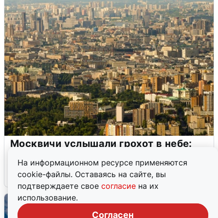
Москвичи услышали грохот в небе:
подробности
На информационном ресурсе применяются
cookie-файлы. Оставаясь на сайте, вы
7 августа
0
подтверждаете свое
согласие
на их
использование.
Согласен