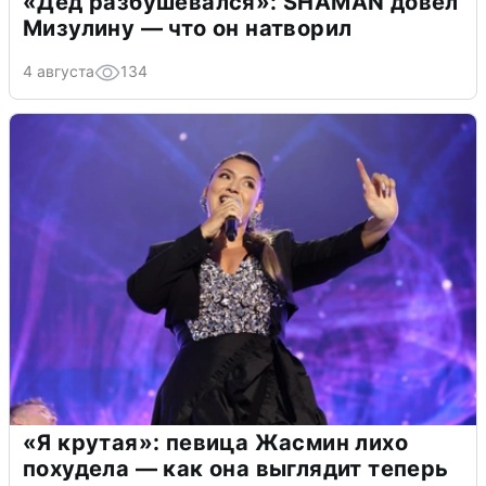
«Дед разбушевался»: SHAMAN довел
Мизулину — что он натворил
4 августа
134
«Я крутая»: певица Жасмин лихо
похудела — как она выглядит теперь