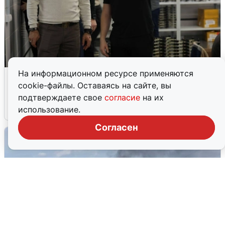
На информационном ресурсе применяются
Кто такой Владимир Ткачук и почему
cookie-файлы. Оставаясь на сайте, вы
его Mercedes взорвали
подтверждаете свое
согласие
на их
5 августа
0
использование.
Согласен