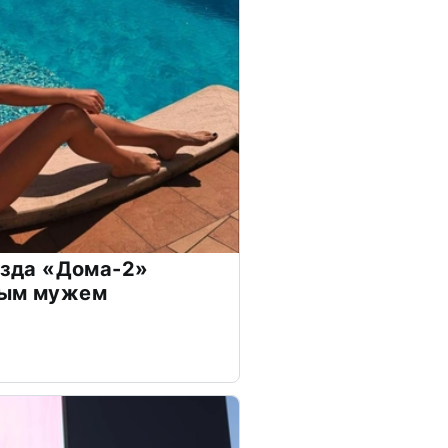
везда «Дома-2»
дым мужем