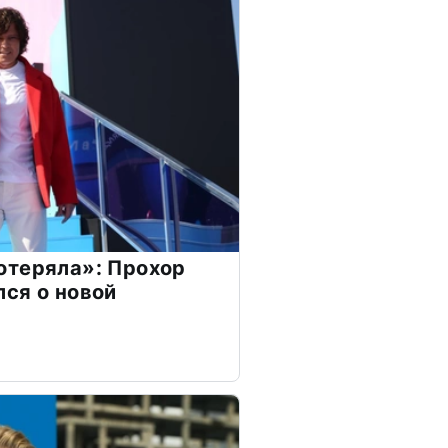
отеряла»: Прохор
ся о новой