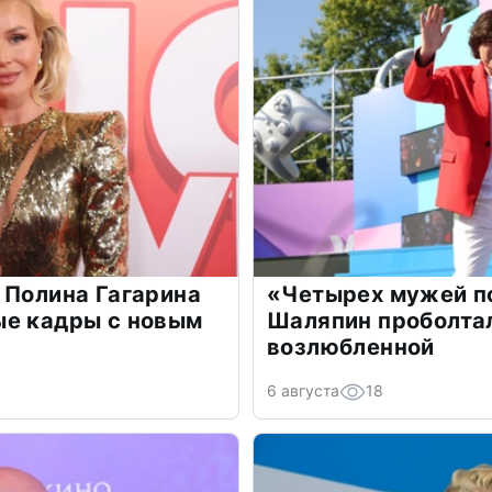
 Полина Гагарина
«Четырех мужей п
ые кадры с новым
Шаляпин проболтал
возлюбленной
6 августа
18