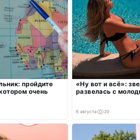
льник: пройдите
«Ну вот и всё»: з
 котором очень
развелась с моло
6 августа
20