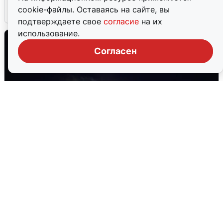
cookie-файлы. Оставаясь на сайте, вы
5 августа
0
подтверждаете свое
согласие
на их
использование.
Согласен
Взрывы в Воронеже после сигнала
тревоги
5 августа
0