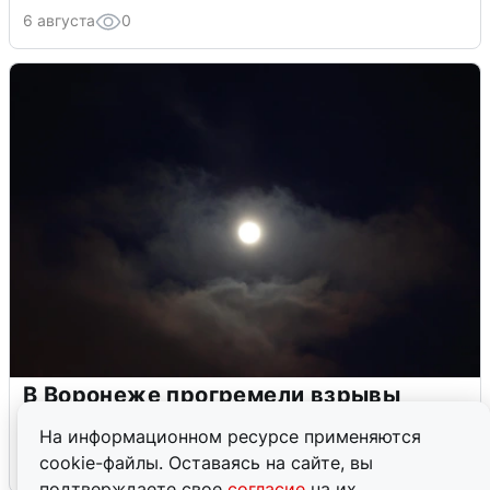
6 августа
0
В Воронеже прогремели взрывы
после сигнала тревоги
На информационном ресурсе применяются
cookie-файлы. Оставаясь на сайте, вы
5 августа
0
подтверждаете свое
согласие
на их