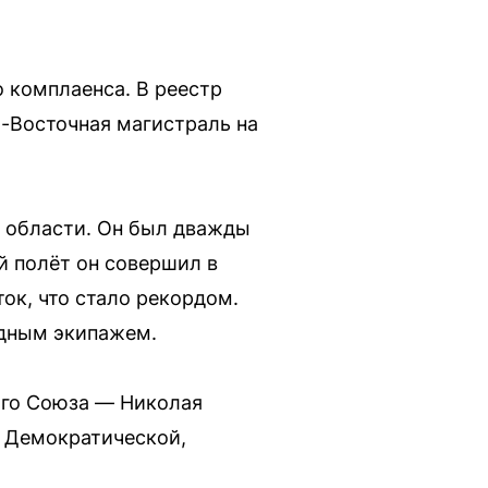
 комплаенса. В реестр
о-Восточная магистраль на
й области. Он был дважды
й полёт он совершил в
ок, что стало рекордом.
одным экипажем.
ого Союза — Николая
, Демократической,