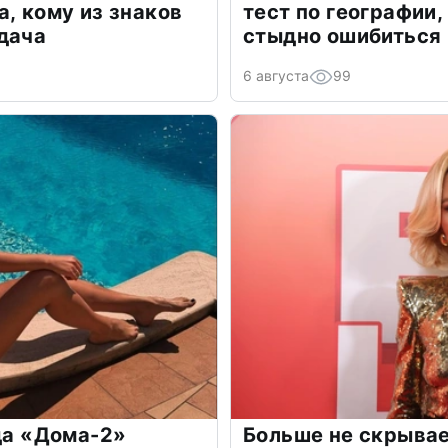
а, кому из знаков
тест по географии,
дача
стыдно ошибиться
6 августа
99
зда «Дома-2»
Больше не скрывае