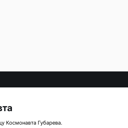
вта
цу Космонавта Губарева.