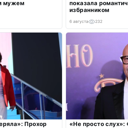
м мужем
показала романти
избранником
6 августа
232
еряла»: Прохор
«Не просто слух»: