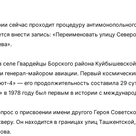
ии сейчас проходит процедуру антимонопольного
тся внести запись: «Переименовать улицу Север
ева».
в селе Гвардейцы Борского района Куйбышевско
и генерал-майором авиации. Первый космически
лют-4» — его продолжительность составила 29 сут
» в 1978 году был первым в истории с междунар
прос о присвоении имени другого Героя Советск
еру. Он находится в границах улиц Ташкентской
ова.