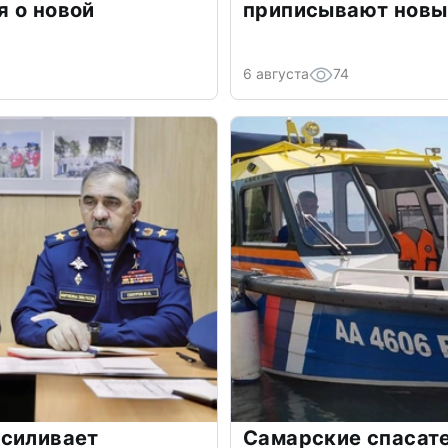
 о новой
приписывают новы
6 августа
74
усиливает
Самарские спасат