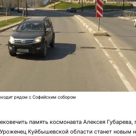
оходит рядом с Софийским собором
ковечить память космонавта Алексея Губарева, 
 Уроженец Куйбышевской области станет новым н