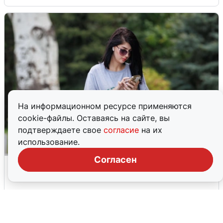
На информационном ресурсе применяются
cookie-файлы. Оставаясь на сайте, вы
подтверждаете свое
согласие
на их
использование.
Согласен
Волгоградцы остались без
мобильного интернета
6 августа
0